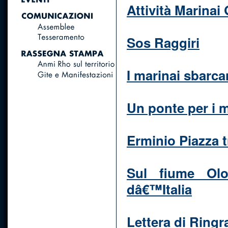
Attività Marinai
Sos Raggiri
I marinai sbarc
Un ponte per i m
Erminio Piazza tr
Sul fiume Olo
dâ€™Italia
Lettera di Ring