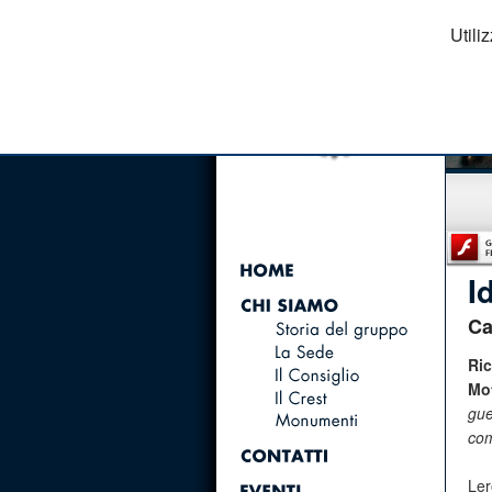
Utili
I
Ca
Ri
Mot
gue
com
Ler