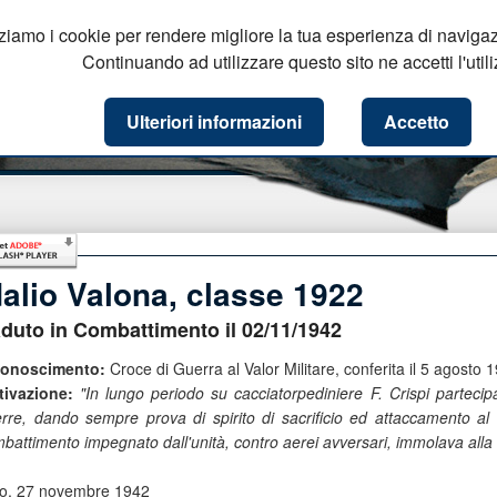
zziamo i cookie per rendere migliore la tua esperienza di navigaz
Continuando ad utilizzare questo sito ne accetti l'utili
Ulteriori informazioni
Accetto
dalio Valona, classe 1922
duto in Combattimento il 02/11/1942
conoscimento:
Croce di Guerra al Valor Militare, conferita il 5 agosto 
ivazione:
"In lungo periodo su cacciatorpediniere F. Crispi parteci
rre, dando sempre prova di spirito di sacrificio ed attaccamento al
battimento impegnato dall'unità, contro aerei avversari, immolava alla P
o, 27 novembre 1942